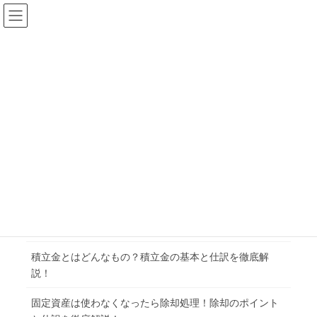
コ
ナ
HOME
佐藤 永一郎
ン
ビ
テ
ゲ
ン
ー
ツ
シ
ペ
ペ
1
2
»
投
に
ョ
ー
ー
移
ン
稿
ジ
ジ
動
に
移
ナ
動
ビ
最近のおすすめ投稿
ゲ
ー
受取請求書の業務効率化に貢献するサービスを紹介！請
シ
求書処理の課題も整理
ョ
積立金とはどんなもの？積立金の基本と仕訳を徹底解
ン
説！
固定資産は使わなくなったら除却処理！除却のポイント